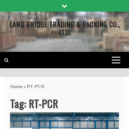
Skip
to
content
LAND BRIDGE TRADING & PACKING CO.,
LTD.
LATEST NEWS
Home
»
RT-PCR
Tag:
RT-PCR