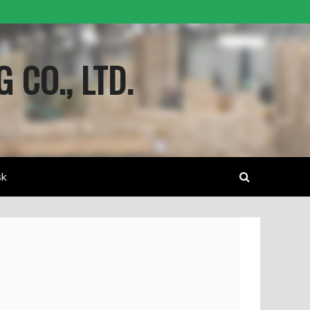
 CO., LTD.
sk