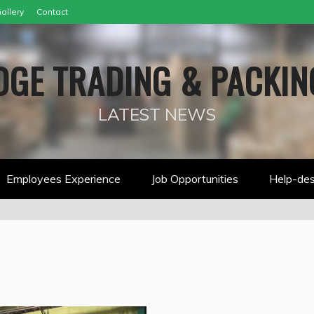
allery
Contact
GE TRADING & PACKING
LATEST NEWS
Employees Experience
Job Opportunities
Help-de