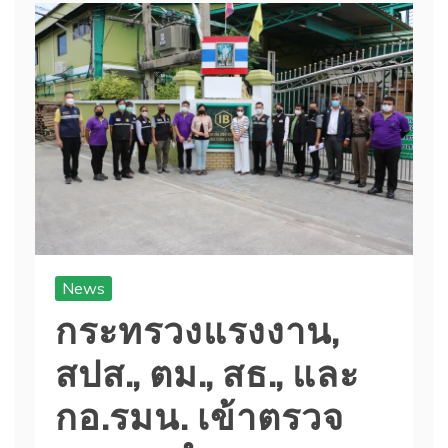
News
กระทรวงแรงงาน,
สปส., ตม., สธ., และ
กอ.รมน. เข้าตรวจ